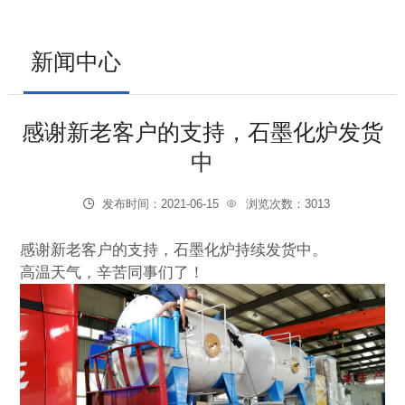
新闻中心
感谢新老客户的支持，石墨化炉发货
中

发布时间：2021-06-15
󰇰
浏览次数：3013
感谢新老客户的支持，石墨化炉持续发货中。
高温天气，辛苦同事们了！