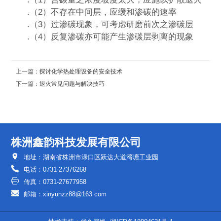
.（2）不存在中间层，应缓和渗碳的速率
.（3）过渗碳现象，可考虑研磨前次之渗碳层
.（4）反复渗碳亦可能产生渗碳层剥离的现象
上一篇：
探讨化学热处理设备的安全技术
下一篇：
退火常见问题与解决技巧
株洲鑫韵科技发展有限公司

地址：湖南省株洲市渌口区跃达大道湾塘工业园

电话：0731-27376268

传真：0731-27677958

邮箱：xinyunzz88@163.com