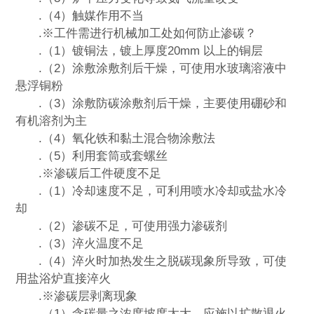
.（4）触媒作用不当
.※工件需进行机械加工处如何防止渗碳？
.（1）镀铜法，镀上厚度20mm 以上的铜层
.（2）涂敷涂敷剂后干燥，可使用水玻璃溶液中
悬浮铜粉
.（3）涂敷防碳涂敷剂后干燥，主要使用硼砂和
有机溶剂为主
.（4）氧化铁和黏土混合物涂敷法
.（5）利用套筒或套螺丝
.※渗碳后工件硬度不足
.（1）冷却速度不足，可利用喷水冷却或盐水冷
却
.（2）渗碳不足，可使用强力渗碳剂
.（3）淬火温度不足
.（4）淬火时加热发生之脱碳现象所导致，可使
用盐浴炉直接淬火
.※渗碳层剥离现象
.（1）含碳量之浓度坡度太大，应施以扩散退火