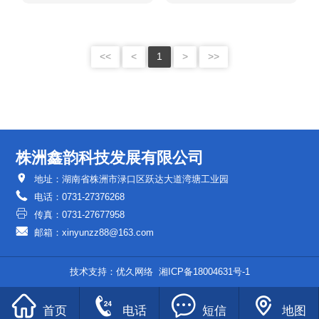
<<
<
1
>
>>
株洲鑫韵科技发展有限公司

地址：湖南省株洲市渌口区跃达大道湾塘工业园

电话：0731-27376268

传真：0731-27677958

邮箱：xinyunzz88@163.com
技术支持：
优久网络
湘ICP备18004631号-1




首页
电话
短信
地图